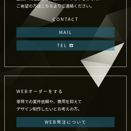
ーの特定をし，ご利用をお断りするため
ご希望の方はこちらよりご連絡ください。
ユーザーにご自身の登録情報の閲覧や変更，
削除，ご利用状況の閲覧を行っていただくた
CONTACT
め
MAIL
有料サービスにおいて，ユーザーに利用料金
を請求するため
TEL ☎︎
上記の利用目的に付随する目的
第4条（利用目的の変更）
当社は，利用目的が変更前と関連性を有する
と合理的に認められる場合に限り，個人情報
の利用目的を変更するものとします。
利用目的の変更を行った場合には，変更後の
WEBオーダーをする
目的について，当社所定の方法により，ユー
ザーに通知し，または本ウェブサイト上に公
単発での案件依頼や、費用を抑えて
表するものとします。
デザイン制作したいとお考えの方。
第5条（個人情報の第三者提供）
WEB発注について
当社は，次に掲げる場合を除いて，あらかじ