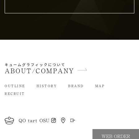
めユーザーの同意を得ることなく，第三者に
個人情報を提供することはありません。ただ
し，個人情報保護法その他の法令で認められ
る場合を除きます。
人の生命，身体または財産の保護のために必
要がある場合であって，本人の同意を得るこ
とが困難であるとき
公衆衛生の向上または児童の健全な育成の推
進のために特に必要がある場合であって，本
キュームグラフィックについて
ABOUT/COMPANY
人の同意を得ることが困難であるとき
国の機関もしくは地方公共団体またはその委
OUTLINE
HISTORY
BRAND
MAP
託を受けた者が法令の定める事務を遂行する
RECRUIT
ことに対して協力する必要がある場合であっ
て，本人の同意を得ることにより当該事務の
遂行に支障を及ぼすおそれがあるとき
予め次の事項を告知あるいは公表し，かつ当
QO tart OSU
社が個人情報保護委員会に届出をしたとき
利用目的に第三者への提供を含むこと
WEB ORDER