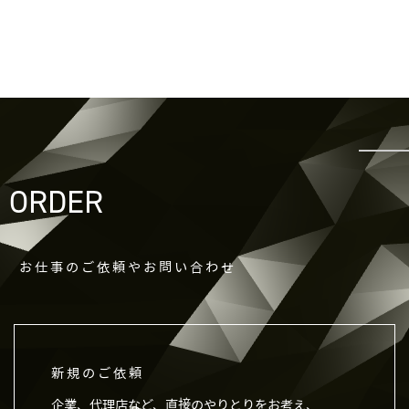
を含む取引記録や決済に関する情報を,当社
の提携先（情報提供元，広告主，広告配信先
などを含みます。以下，｢提携先｣といいま
す。）などから収集することがあります。
第3条（個人情報を収集・利用する目的）
当社が個人情報を収集・利用する目的は，以
下のとおりです。
ORDER
当社サービスの提供・運営のため
ユーザーからのお問い合わせに回答するため
（本人確認を行うことを含む）
ユーザーが利用中のサービスの新機能，更新
お仕事のご依頼やお問い合わせ
情報，キャンペーン等及び当社が提供する他
のサービスの案内のメールを送付するため
メンテナンス，重要なお知らせなど必要に応
じたご連絡のため
新規のご依頼
利用規約に違反したユーザーや，不正・不当
な目的でサービスを利用しようとするユーザ
企業、代理店など、直接のやりとりをお考え、