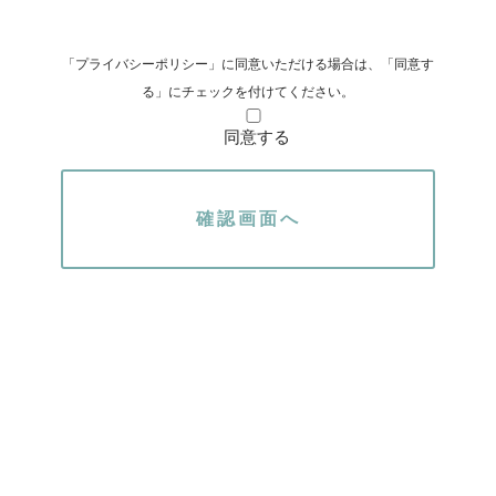
第1条（個人情報）
「個人情報」とは，個人情報保護法にいう
「プライバシーポリシー」に同意いただける場合は、「同意す
「個人情報」を指すものとし，生存する個人
る」にチェックを付けてください。
に関する情報であって，当該情報に含まれる
同意する
氏名，生年月日，住所，電話番号，連絡先そ
の他の記述等により特定の個人を識別できる
情報及び容貌，指紋，声紋にかかるデータ，
及び健康保険証の保険者番号などの当該情報
単体から特定の個人を識別できる情報（個人
識別情報）を指します。
第2条（個人情報の収集方法）
当社は，ユーザーが利用登録をする際に氏
名，生年月日，住所，電話番号，メールアド
レス，銀行口座番号，クレジットカード番
号，運転免許証番号などの個人情報をお尋ね
することがあります。また，ユーザーと提携
先などとの間でなされたユーザーの個人情報