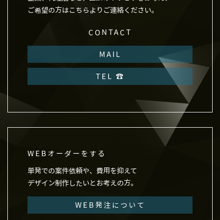
ーの特定をし，ご利用をお断りするため
ご希望の方はこちらよりご連絡ください。
ユーザーにご自身の登録情報の閲覧や変更，
削除，ご利用状況の閲覧を行っていただくた
CONTACT
め
MAIL
有料サービスにおいて，ユーザーに利用料金
を請求するため
TEL ☎︎
上記の利用目的に付随する目的
第4条（利用目的の変更）
当社は，利用目的が変更前と関連性を有する
と合理的に認められる場合に限り，個人情報
の利用目的を変更するものとします。
利用目的の変更を行った場合には，変更後の
WEBオーダーをする
目的について，当社所定の方法により，ユー
ザーに通知し，または本ウェブサイト上に公
単発での案件依頼や、費用を抑えて
表するものとします。
デザイン制作したいとお考えの方。
第5条（個人情報の第三者提供）
WEB発注について
当社は，次に掲げる場合を除いて，あらかじ