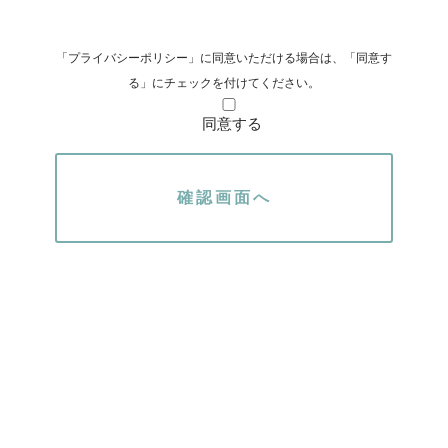
第1条（個人情報）
「個人情報」とは，個人情報保護法にいう
「プライバシーポリシー」に同意いただける場合は、「同意す
「個人情報」を指すものとし，生存する個人
る」にチェックを付けてください。
に関する情報であって，当該情報に含まれる
同意する
氏名，生年月日，住所，電話番号，連絡先そ
の他の記述等により特定の個人を識別できる
情報及び容貌，指紋，声紋にかかるデータ，
及び健康保険証の保険者番号などの当該情報
単体から特定の個人を識別できる情報（個人
識別情報）を指します。
第2条（個人情報の収集方法）
当社は，ユーザーが利用登録をする際に氏
名，生年月日，住所，電話番号，メールアド
レス，銀行口座番号，クレジットカード番
号，運転免許証番号などの個人情報をお尋ね
することがあります。また，ユーザーと提携
先などとの間でなされたユーザーの個人情報