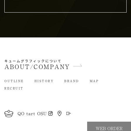
めユーザーの同意を得ることなく，第三者に
個人情報を提供することはありません。ただ
し，個人情報保護法その他の法令で認められ
る場合を除きます。
人の生命，身体または財産の保護のために必
要がある場合であって，本人の同意を得るこ
とが困難であるとき
公衆衛生の向上または児童の健全な育成の推
進のために特に必要がある場合であって，本
キュームグラフィックについて
ABOUT/COMPANY
人の同意を得ることが困難であるとき
国の機関もしくは地方公共団体またはその委
OUTLINE
HISTORY
BRAND
MAP
託を受けた者が法令の定める事務を遂行する
RECRUIT
ことに対して協力する必要がある場合であっ
て，本人の同意を得ることにより当該事務の
遂行に支障を及ぼすおそれがあるとき
予め次の事項を告知あるいは公表し，かつ当
QO tart OSU
社が個人情報保護委員会に届出をしたとき
利用目的に第三者への提供を含むこと
WEB ORDER