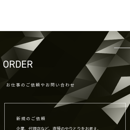
を含む取引記録や決済に関する情報を,当社
の提携先（情報提供元，広告主，広告配信先
などを含みます。以下，｢提携先｣といいま
す。）などから収集することがあります。
第3条（個人情報を収集・利用する目的）
当社が個人情報を収集・利用する目的は，以
下のとおりです。
ORDER
当社サービスの提供・運営のため
ユーザーからのお問い合わせに回答するため
（本人確認を行うことを含む）
ユーザーが利用中のサービスの新機能，更新
お仕事のご依頼やお問い合わせ
情報，キャンペーン等及び当社が提供する他
のサービスの案内のメールを送付するため
メンテナンス，重要なお知らせなど必要に応
じたご連絡のため
新規のご依頼
利用規約に違反したユーザーや，不正・不当
な目的でサービスを利用しようとするユーザ
企業、代理店など、直接のやりとりをお考え、